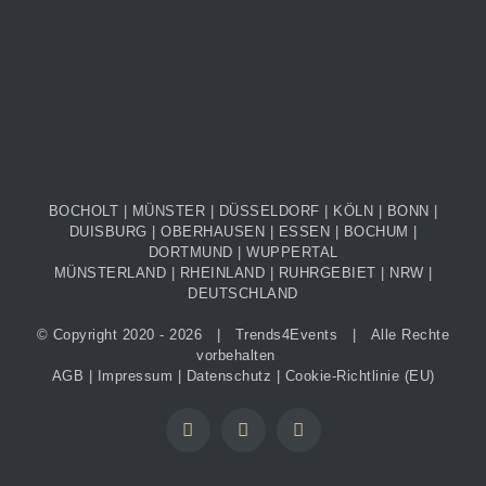
BOCHOLT |
MÜNSTER
|
DÜSSELDORF
|
KÖLN
| BONN |
DUISBURG | OBERHAUSEN | ESSEN | BOCHUM |
DORTMUND | WUPPERTAL
MÜNSTERLAND | RHEINLAND |
RUHRGEBIET
| NRW |
DEUTSCHLAND
© Copyright 2020 -
2026 |
Trends4Events
| Alle Rechte
vorbehalten
AGB
|
Impressum
|
Datenschutz
|
Cookie-Richtlinie (EU)
Instagram
YouTube
LinkedIn