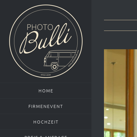
Zum
Inhalt
springen
View
Larger
Image
HOME
FIRMENEVENT
HOCHZEIT